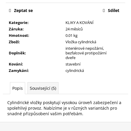
č
u
Zeptat se
Sdílet
j
e
Kategorie
:
KLIKY A KOVÁNÍ
m
Záruka
:
24 měsíců
e
Hmotnost
:
0.01 kg
Zboží
:
Vložka cylindrická
interiérové nepožární,
Doplněk
:
bezfalcové protipožární
dveře
Kování
:
stavební
Zamykání
:
cylindrická
Popis
Související (5)
Cylindrické vložky poskytují vysokou úroveň zabezpečení a
spolehlivý provoz. Nabízíme je v různých variantách pro
snadné přizpůsobení vašim potřebám.
Z