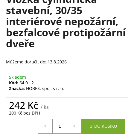
je
a
stavební, 30/35
1,0
z
j
interiérové nepožární,
5
í
hvězdiček.
bezfalcové protipožární
t
?
dveře
Můžeme doručit do:
13.8.2026
HLEDAT
Skladem
Kód:
64.01.21
Značka:
HOBES, spol. s r. o.
D
o
242 Kč
/ ks
p
200 Kč bez DPH
o
r
Měrná
DO KOŠÍKU
cena:
u