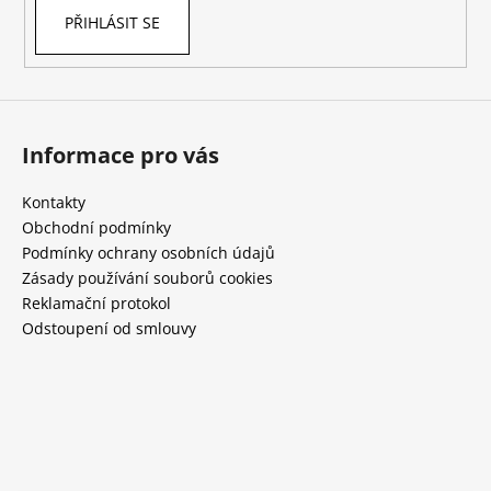
a
PŘIHLÁSIT SE
j
í
t
?
Informace pro vás
Kontakty
Obchodní podmínky
Podmínky ochrany osobních údajů
HLEDAT
Zásady používání souborů cookies
Reklamační protokol
Odstoupení od smlouvy
D
o
p
o
r
u