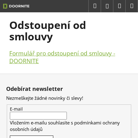
K
Přejít
Hledat
Náku
M
Přihlášení
na
o
obsah
Zpět
Zpět
košík
š
P
Odstoupení od
í
o
C
smlouvy
k
s
o
t
p
Formulář pro odstoupení od smlouvy -
r
o
DOORNITE
a
t
n
ř
Z
n
e
á
í
b
Odebírat newsletter
p
p
u
Nezmeškejte žádné novinky či slevy!
a
a
j
t
n
E-mail
e
í
e
t
Vložením e-mailu souhlasíte s
podmínkami ochrany
l
e
osobních údajů
n