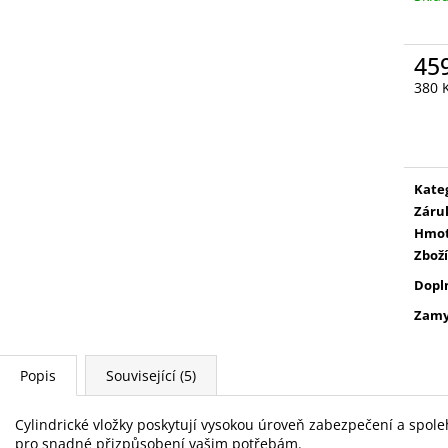
45
380 
Měr
cena
Kate
Záru
Hmot
Zboží
Dopl
Zamy
Popis
Související (5)
Cylindrické vložky poskytují vysokou úroveň zabezpečení a spole
pro snadné přizpůsobení vašim potřebám.