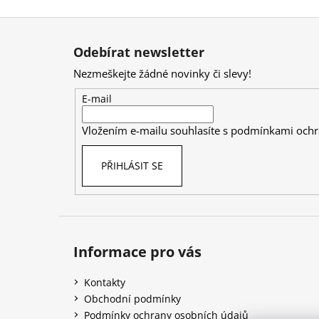
Z
á
Odebírat newsletter
p
Nezmeškejte žádné novinky či slevy!
a
t
E-mail
í
Vložením e-mailu souhlasíte s
podmínkami ochr
PŘIHLÁSIT SE
Informace pro vás
Kontakty
Obchodní podmínky
Podmínky ochrany osobních údajů