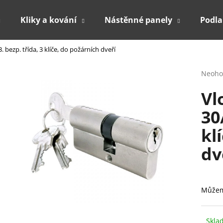
Kliky a kování
Nástěnné panely
Podl
. bezp. třída, 3 klíče, do požárních dveří
Co potřebujete najít?
Průmě
Neoho
hodno
Vl
produ
HLEDAT
je
30
0,0
z
kl
5
Doporučujeme
hvězdi
dv
Můžem
Skla