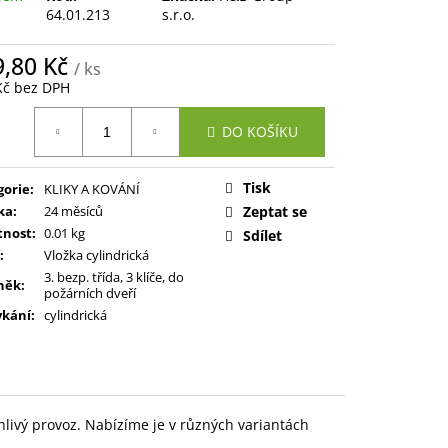
64.01.213
s.r.o.
9,80 Kč
/ ks
Kč bez DPH
ná
DO KOŠÍKU
:
Tisk
gorie
:
KLIKY A KOVÁNÍ
ka
:
24 měsíců
Zeptat se
nost
:
0.01 kg
Sdílet
:
Vložka cylindrická
3. bezp. třída, 3 klíče, do
něk
:
požárních dveří
kání
:
cylindrická
hlivý provoz. Nabízíme je v různých variantách