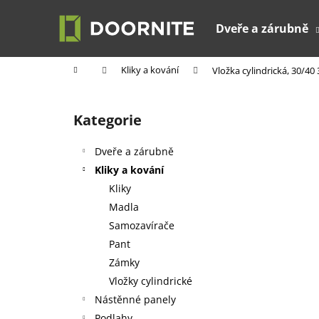
K
Přejít
na
o
Dveře a zárubně
obsah
Zpět
Zpět
š
do
do
í
Domů
Kliky a kování
Vložka cylindrická, 30/40 3
k
obchodu
obchodu
P
o
Kategorie
Přeskočit
s
kategorie
t
Dveře a zárubně
r
Kliky a kování
a
Kliky
n
Madla
n
Samozavírače
í
Pant
p
Zámky
a
Vložky cylindrické
n
Nástěnné panely
e
Podlahy