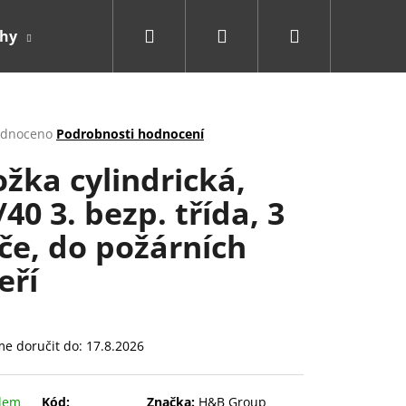
Hledat
Přihlášení
Nákupní
ahy
Doplňky
košík
rné
dnoceno
Podrobnosti hodnocení
cení
ožka cylindrická,
ktu
/40 3. bezp. třída, 3
íče, do požárních
ček.
eří
e doručit do:
17.8.2026
dem
Kód:
Značka:
H&B Group