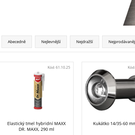
Ř
a
Abecedně
Nejlevnější
Nejdražší
Nejprodávaněj
z
e
V
n
ý
Kód:
61.10.25
Kód
í
p
p
i
r
s
o
p
d
r
u
o
k
d
Elastický tmel hybridní MAXX
Kukátko 14/35-60 m
t
DR. MAXX, 290 ml
u