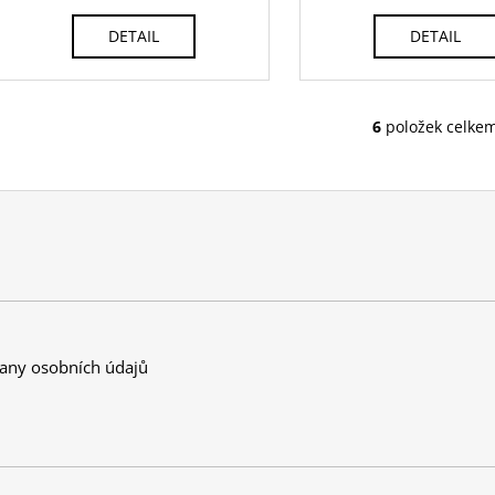
DETAIL
DETAIL
6
položek celke
O
v
l
á
d
a
c
í
p
r
any osobních údajů
v
k
y
v
ý