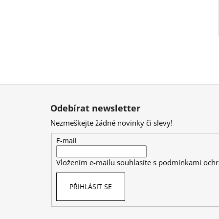
Z
á
Odebírat newsletter
p
Nezmeškejte žádné novinky či slevy!
a
t
E-mail
í
Vložením e-mailu souhlasíte s
podmínkami ochr
PŘIHLÁSIT SE