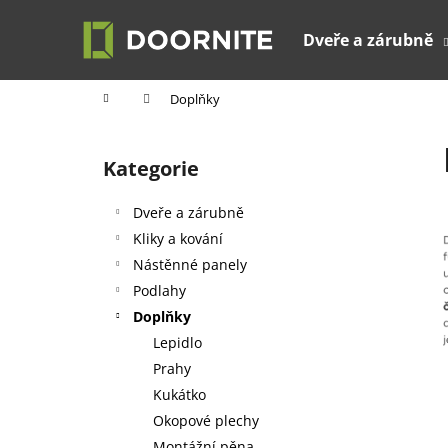
K
Přejít
na
o
Dveře a zárubně
obsah
Zpět
Zpět
š
do
do
í
Domů
Doplňky
k
obchodu
obchodu
P
o
Kategorie
Přeskočit
s
kategorie
t
Dveře a zárubně
r
Kliky a kování
a
Nástěnné panely
n
Podlahy
n
Doplňky
í
Lepidlo
p
Prahy
a
Kukátko
n
Okopové plechy
e
Montážní pěna