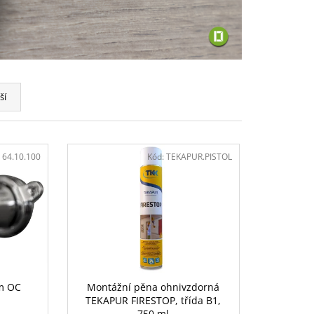
ší
:
64.10.100
Kód:
TEKAPUR.PISTOL
m OC
Montážní pěna ohnivzdorná
TEKAPUR FIRESTOP, třída B1,
750 ml