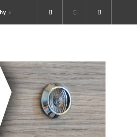
Hledat
Přihlášení
Nákupní
ahy
Doplňky
košík