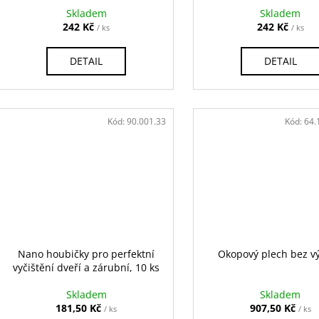
ů
k
Skladem
Skladem
t
242 Kč
242 Kč
/ ks
/ ks
ů
DETAIL
DETAIL
Kód:
90.001.33
Kód:
64.
Nano houbičky pro perfektní
Okopový plech bez v
vyčištění dveří a zárubní, 10 ks
Skladem
Skladem
181,50 Kč
907,50 Kč
/ ks
/ ks