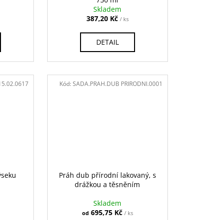
Skladem
387,20 Kč
/ ks
DETAIL
15.02.0617
Kód:
SADA.PRAH.DUB PRIRODNI.0001
ýseku
Práh dub přírodní lakovaný, s
drážkou a těsněním
Skladem
695,75 Kč
od
/ ks