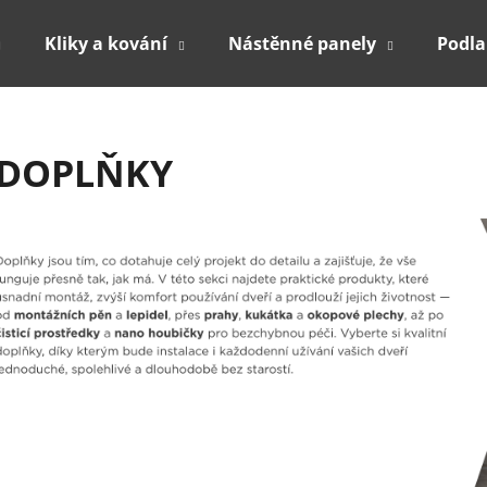
Kliky a kování
Nástěnné panely
Podl
Co potřebujete najít?
DOPLŇKY
HLEDAT
Doporučujeme