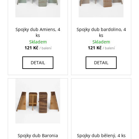
s
ů
a
p
j
r
í
o
Spojky dub Amiens, 4
Spojky dub bardolino, 4
t
ks
ks
d
?
Skladem
Skladem
u
121 Kč
121 Kč
/ balení
/ balení
k
t
DETAIL
DETAIL
ů
HLEDAT
D
o
p
o
r
u
Spojky dub Baronia
Spojky dub bělený, 4 ks