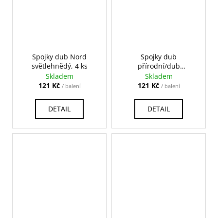
Spojky dub Nord
Spojky dub
světlehnědý, 4 ks
přírodní/dub
Angara/dub Valley
Skladem
Skladem
přírodní, 4 ks
121 Kč
121 Kč
/ balení
/ balení
DETAIL
DETAIL