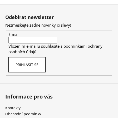
v
Z
l
á
á
Odebírat newsletter
d
p
a
Nezmeškejte žádné novinky či slevy!
a
c
t
E-mail
í
í
p
Vložením e-mailu souhlasíte s
podmínkami ochrany
r
osobních údajů
v
k
PŘIHLÁSIT SE
y
v
ý
p
i
s
Informace pro vás
u
Kontakty
Obchodní podmínky