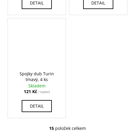
DETAIL
DETAIL
Spojky dub Turin
tmavý, 4 ks
Skladem
121 Kč
/ balení
DETAIL
15
položek celkem
O