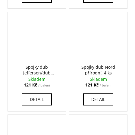
Spojky dub
Spojky dub Nord
Jefferson/dub
přírodní, 4 ks
Mississippi/dub
Skladem
Skladem
Missouri/dub Asgil
121 Kč
121 Kč
/ balení
/ balení
medový, 4 ks
DETAIL
DETAIL