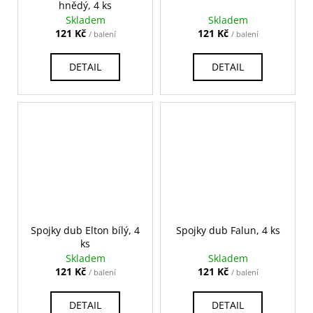
č
hnědý, 4 ks
u
Skladem
Skladem
j
121 Kč
121 Kč
/ balení
/ balení
e
m
DETAIL
DETAIL
e
Spojky dub Elton bílý, 4
Spojky dub Falun, 4 ks
ks
Skladem
Skladem
121 Kč
121 Kč
/ balení
/ balení
DETAIL
DETAIL