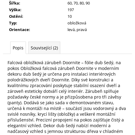
Šířka
:
60, 70, 80, 90
Výška
:
197
Ostění
:
10
Typ
:
obložková
Orientace
:
levá, pravá
Popis
Související (2)
Falcová obložková zárubeň Doornite – fólie dub šedý, na
pokos Obložková falcová zárubeň Doornite v moderním
dekoru dub šedý je určena pro instalaci interiérových
polodrážkových dveří Doornite. Díky své konstrukci a
kvalitnímu zpracování poskytuje stabilní osazení dveří a
zároveň esteticky dotváří celý interiér. Zárubeň splňuje
požadavky české normy a je přizpůsobena pro tři závěsy
(panty). Dodává se jako sada v demontovaném stavu,
určená k montáži na místě – součástí jsou vodorovný a dva
svislé nosníky, krycí lišty (obložky) a veškeré montážní
příslušenství. Precizní propojení na pokos zajišťuje čistý a
elegantní vzhled. Dekor dub šedý nabízí moderní a
nadčasový vzhled s jemnou strukturou dřeva v chladném