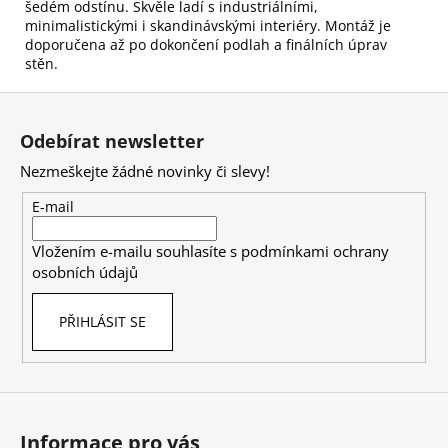
šedém odstínu. Skvěle ladí s industriálními,
minimalistickými i skandinávskými interiéry. Montáž je
doporučena až po dokončení podlah a finálních úprav
stěn.
Z
á
Odebírat newsletter
p
Nezmeškejte žádné novinky či slevy!
a
t
E-mail
í
Vložením e-mailu souhlasíte s
podmínkami ochrany
osobních údajů
PŘIHLÁSIT SE
Informace pro vás