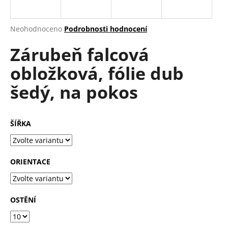
a
j
Průměrné
Neohodnoceno
Podrobnosti hodnocení
í
hodnocení
Zárubeň falcová
produktu
t
je
?
obložková, fólie dub
0,0
z
šedý, na pokos
5
hvězdiček.
HLEDAT
ŠÍŘKA
D
ORIENTACE
o
p
o
OSTĚNÍ
r
u