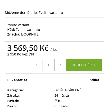
č
u
j
Můžeme doručit do:
Zvolte variantu
e
m
Zvolte variantu
e
Kód:
Zvolte variantu
Značka:
DOORNITE
3 569,50 Kč
/ ks
2 950 Kč bez DPH
Měrná
DO KOŠÍKU
cena:
Zeptat se
Sdílet
Kategorie
:
DVEŘE A ZÁRUBNĚ
Záruka
:
24 měsíců
Povrch
:
fólie
Dekor
:
dub šedý