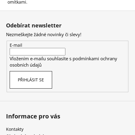
omítkami.
Z
á
Odebírat newsletter
p
Nezmeškejte žádné novinky či slevy!
a
t
E-mail
í
Vložením e-mailu souhlasíte s
podmínkami ochrany
osobních údajů
PŘIHLÁSIT SE
Informace pro vás
Kontakty