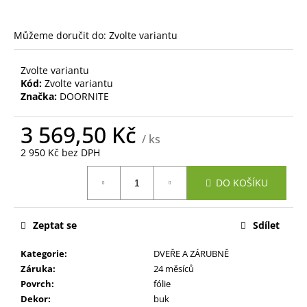
č
u
j
Můžeme doručit do:
Zvolte variantu
e
m
Zvolte variantu
e
Kód:
Zvolte variantu
Značka:
DOORNITE
3 569,50 Kč
/ ks
2 950 Kč bez DPH
Měrná
DO KOŠÍKU
cena:
Zeptat se
Sdílet
Kategorie
:
DVEŘE A ZÁRUBNĚ
Záruka
:
24 měsíců
Povrch
:
fólie
Dekor
:
buk