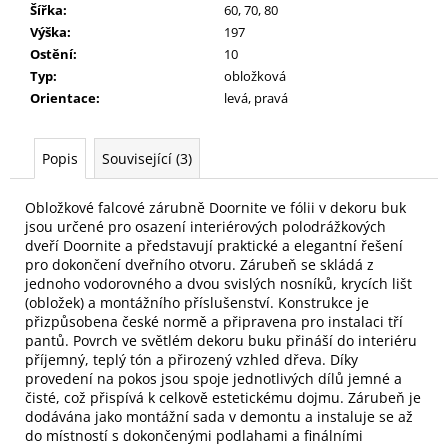
Šířka
:
60, 70, 80
Výška
:
197
Ostění
:
10
Typ
:
obložková
Orientace
:
levá, pravá
Popis
Související (3)
Obložkové falcové zárubně Doornite ve fólii v dekoru buk
jsou určené pro osazení interiérových polodrážkových
dveří Doornite a představují praktické a elegantní řešení
pro dokončení dveřního otvoru. Zárubeň se skládá z
jednoho vodorovného a dvou svislých nosníků, krycích lišt
(obložek) a montážního příslušenství. Konstrukce je
přizpůsobena české normě a připravena pro instalaci tří
pantů. Povrch ve světlém dekoru buku přináší do interiéru
příjemný, teplý tón a přirozený vzhled dřeva. Díky
provedení na pokos jsou spoje jednotlivých dílů jemné a
čisté, což přispívá k celkově estetickému dojmu. Zárubeň je
dodávána jako montážní sada v demontu a instaluje se až
do místností s dokončenými podlahami a finálními