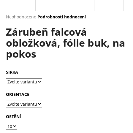
a
j
Průměrné
Neohodnoceno
Podrobnosti hodnocení
í
hodnocení
Zárubeň falcová
produktu
t
je
?
obložková, fólie buk, na
0,0
z
pokos
5
hvězdiček.
HLEDAT
ŠÍŘKA
D
ORIENTACE
o
p
o
OSTĚNÍ
r
u