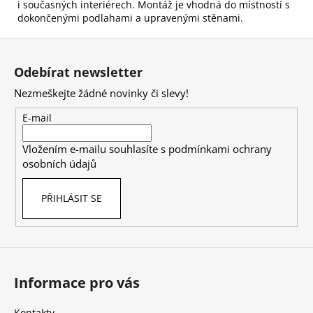
i současných interiérech. Montáž je vhodná do místností s
dokončenými podlahami a upravenými stěnami.
Z
á
Odebírat newsletter
p
Nezmeškejte žádné novinky či slevy!
a
t
E-mail
í
Vložením e-mailu souhlasíte s
podmínkami ochrany
osobních údajů
PŘIHLÁSIT SE
Informace pro vás
Kontakty