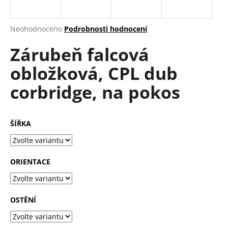
a
j
Průměrné
Neohodnoceno
Podrobnosti hodnocení
í
hodnocení
Zárubeň falcová
produktu
t
je
?
obložková, CPL dub
0,0
z
corbridge, na pokos
5
hvězdiček.
HLEDAT
ŠÍŘKA
D
ORIENTACE
o
p
o
OSTĚNÍ
r
u