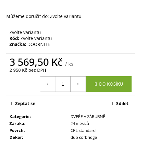
č
u
j
Můžeme doručit do:
Zvolte variantu
e
m
Zvolte variantu
e
Kód:
Zvolte variantu
Značka:
DOORNITE
3 569,50 Kč
/ ks
2 950 Kč bez DPH
Měrná
DO KOŠÍKU
cena:
Zeptat se
Sdílet
Kategorie
:
DVEŘE A ZÁRUBNĚ
Záruka
:
24 měsíců
Povrch
:
CPL standard
Dekor
:
dub corbridge