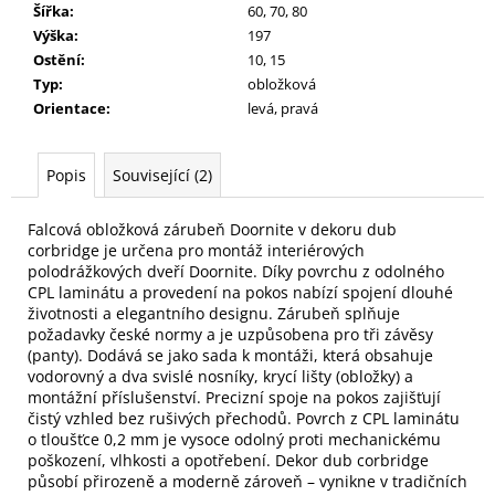
Šířka
:
60, 70, 80
Výška
:
197
Ostění
:
10, 15
Typ
:
obložková
Orientace
:
levá, pravá
Popis
Související (2)
Falcová obložková zárubeň Doornite v dekoru dub
corbridge je určena pro montáž interiérových
polodrážkových dveří Doornite. Díky povrchu z odolného
CPL laminátu a provedení na pokos nabízí spojení dlouhé
životnosti a elegantního designu. Zárubeň splňuje
požadavky české normy a je uzpůsobena pro tři závěsy
(panty). Dodává se jako sada k montáži, která obsahuje
vodorovný a dva svislé nosníky, krycí lišty (obložky) a
montážní příslušenství. Precizní spoje na pokos zajišťují
čistý vzhled bez rušivých přechodů. Povrch z CPL laminátu
o tloušťce 0,2 mm je vysoce odolný proti mechanickému
poškození, vlhkosti a opotřebení. Dekor dub corbridge
působí přirozeně a moderně zároveň – vynikne v tradičních