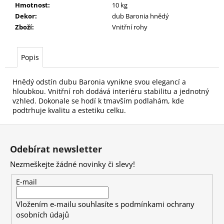
č
Hmotnost
:
10 kg
u
Dekor
:
dub Baronia hnědý
j
Zboží
:
Vnitřní rohy
e
m
e
Popis
Hnědý odstín dubu Baronia vynikne svou elegancí a
hloubkou. Vnitřní roh dodává interiéru stabilitu a jednotný
vzhled. Dokonale se hodí k tmavším podlahám, kde
podtrhuje kvalitu a estetiku celku.
Z
á
Odebírat newsletter
p
Nezmeškejte žádné novinky či slevy!
a
t
E-mail
í
Vložením e-mailu souhlasíte s
podmínkami ochrany
osobních údajů