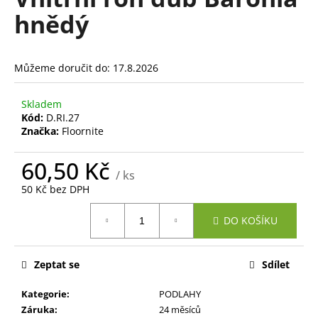
je
a
hnědý
0,0
z
j
5
í
hvězdiček.
Můžeme doručit do:
17.8.2026
t
?
Skladem
Kód:
D.RI.27
Značka:
Floornite
60,50 Kč
HLEDAT
/ ks
50 Kč bez DPH
Měrná
DO KOŠÍKU
cena:
D
o
p
Zeptat se
Sdílet
o
r
Kategorie
:
PODLAHY
u
Záruka
:
24 měsíců