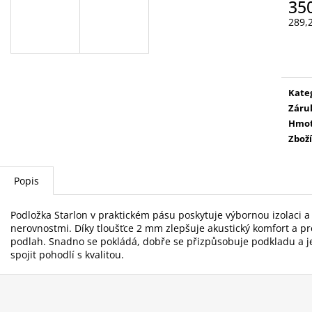
35
289,
Měr
cena
Kate
Záru
Hmot
Zboží
Popis
Podložka Starlon v praktickém pásu poskytuje výbornou izolaci 
nerovnostmi. Díky tloušťce 2 mm zlepšuje akustický komfort a pr
podlah. Snadno se pokládá, dobře se přizpůsobuje podkladu a je
spojit pohodlí s kvalitou.