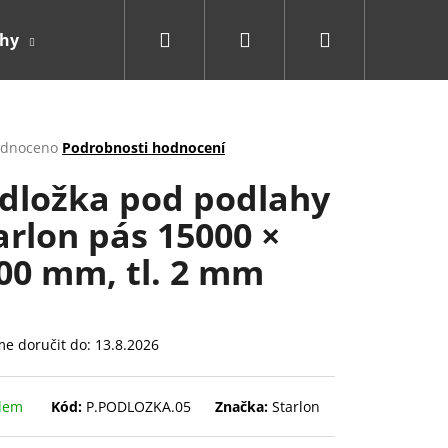
Hledat
Přihlášení
Nákupní
ahy
Doplňky
košík
rné
dnoceno
Podrobnosti hodnocení
cení
dložka pod podlahy
ktu
arlon pás 15000 ×
00 mm, tl. 2 mm
ček.
e doručit do:
13.8.2026
dem
Kód:
P.PODLOZKA.05
Značka:
Starlon