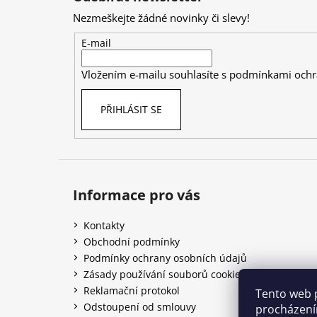
p
Nezmeškejte žádné novinky či slevy!
a
t
E-mail
í
Vložením e-mailu souhlasíte s
podmínkami ochr
PŘIHLÁSIT SE
Informace pro vás
Kontakty
Obchodní podmínky
Podmínky ochrany osobních údajů
Zásady používání souborů cookies
Reklamační protokol
Tento web 
Odstoupení od smlouvy
procházení