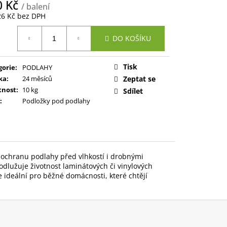
0 Kč
/ balení
26 Kč bez DPH
ná
DO KOŠÍKU
:
Tisk
gorie
:
PODLAHY
ka
:
24 měsíců
Zeptat se
nost
:
10 kg
Sdílet
:
Podložky pod podlahy
a ochranu podlahy před vlhkostí i drobnými
odlužuje životnost laminátových či vinylových
 ideální pro běžné domácnosti, které chtějí