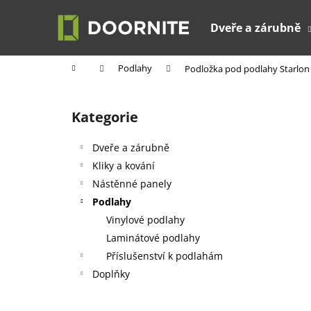
K
Přejít
na
o
Dveře a zárubně
obsah
Zpět
Zpět
š
do
do
í
Domů
Podlahy
Podložka pod podlahy Starlon 
k
obchodu
obchodu
P
o
Kategorie
Přeskočit
s
kategorie
t
Dveře a zárubně
r
Kliky a kování
a
Nástěnné panely
n
Podlahy
n
Vinylové podlahy
í
Laminátové podlahy
p
Příslušenství k podlahám
a
Doplňky
n
e