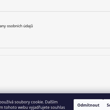
any osobních údajů
používá soubory cookie. Dalším
Odmítnout
S
m tohoto webu vyjadřujete souhlas