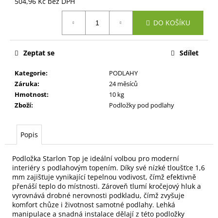
č
504,96 Kč bez DPH
u
Měrná
j
DO KOŠÍKU
cena:
e
m
Zeptat se
Sdílet
e
Kategorie
:
PODLAHY
Záruka
:
24 měsíců
Hmotnost
:
10 kg
Zboží
:
Podložky pod podlahy
Popis
Podložka Starlon Top je ideální volbou pro moderní
interiéry s podlahovým topením. Díky své nízké tloušťce 1,6
mm zajišťuje vynikající tepelnou vodivost, čímž efektivně
přenáší teplo do místnosti. Zároveň tlumí kročejový hluk a
vyrovnává drobné nerovnosti podkladu, čímž zvyšuje
komfort chůze i životnost samotné podlahy. Lehká
manipulace a snadná instalace dělají z této podložky