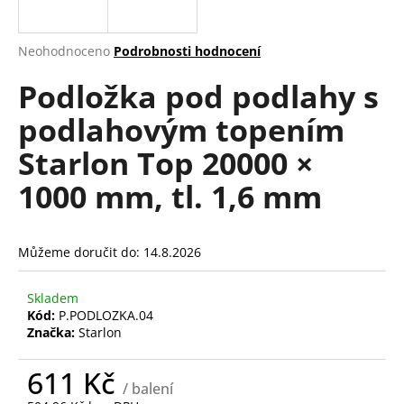
a
j
Průměrné
Neohodnoceno
Podrobnosti hodnocení
í
hodnocení
Podložka pod podlahy s
produktu
t
je
?
podlahovým topením
0,0
z
Starlon Top 20000 ×
5
hvězdiček.
1000 mm, tl. 1,6 mm
HLEDAT
Můžeme doručit do:
14.8.2026
D
Skladem
o
Kód:
P.PODLOZKA.04
p
Značka:
Starlon
o
r
611 Kč
u
/ balení