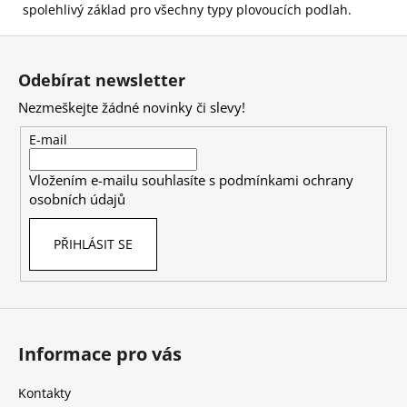
spolehlivý základ pro všechny typy plovoucích podlah.
Z
á
Odebírat newsletter
p
Nezmeškejte žádné novinky či slevy!
a
t
E-mail
í
Vložením e-mailu souhlasíte s
podmínkami ochrany
osobních údajů
PŘIHLÁSIT SE
Informace pro vás
Kontakty