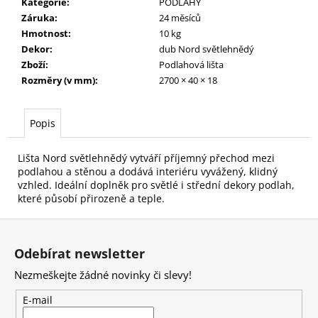
č
Kategorie
:
PODLAHY
u
Záruka
:
24 měsíců
j
Hmotnost
:
10 kg
e
Dekor
:
dub Nord světlehnědý
m
Zboží
:
Podlahová lišta
e
Rozměry (v mm)
:
2700 × 40 × 18
Popis
Lišta Nord světlehnědý vytváří příjemný přechod mezi
podlahou a stěnou a dodává interiéru vyvážený, klidný
vzhled. Ideální doplněk pro světlé i střední dekory podlah,
které působí přirozeně a teple.
Z
á
Odebírat newsletter
p
Nezmeškejte žádné novinky či slevy!
a
t
E-mail