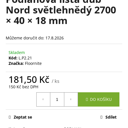
je
a
Nord světlehnědý 2700
0,0
z
j
× 40 × 18 mm
5
í
hvězdiček.
t
?
Můžeme doručit do:
17.8.2026
Skladem
Kód:
L.P2.21
Značka:
Floornite
HLEDAT
181,50 Kč
/ ks
150 Kč bez DPH
D
Měrná
o
DO KOŠÍKU
cena:
p
o
r
Zeptat se
Sdílet
u