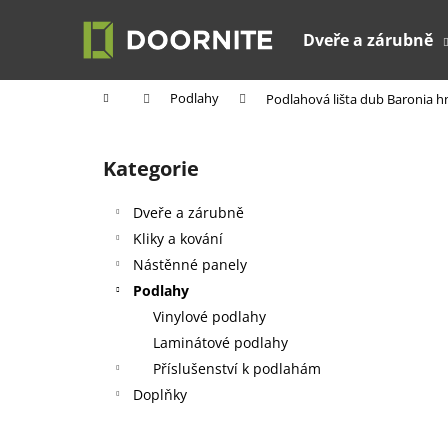
K
Přejít
na
o
Dveře a zárubně
obsah
Zpět
Zpět
š
do
do
í
Domů
Podlahy
Podlahová lišta dub Baronia h
k
obchodu
obchodu
P
o
Kategorie
Přeskočit
s
kategorie
t
Dveře a zárubně
r
Kliky a kování
a
Nástěnné panely
n
Podlahy
n
Vinylové podlahy
í
Laminátové podlahy
p
Příslušenství k podlahám
a
Doplňky
n
e