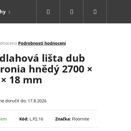
Hledat
Přihlášení
Nákupní
ahy
Doplňky
košík
rné
dnoceno
Podrobnosti hodnocení
cení
dlahová lišta dub
ktu
ronia hnědý 2700 ×
 × 18 mm
ček.
e doručit do:
17.8.2026
dem
Kód:
L.P2.16
Značka:
Floornite