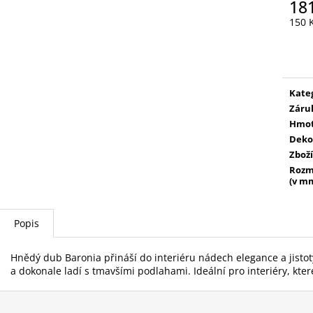
18
150 
Měr
cena
Kate
Záru
Hmot
Deko
Zboží
Rozm
(v m
Popis
Hnědý dub Baronia přináší do interiéru nádech elegance a jistot
a dokonale ladí s tmavšími podlahami. Ideální pro interiéry, které