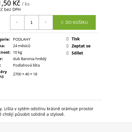
1,50 Kč
/ ks
Kč bez DPH
ná
DO KOŠÍKU
:
Tisk
gorie
:
PODLAHY
ka
:
24 měsíců
Zeptat se
nost
:
10 kg
Sdílet
r
:
dub Baronia hnědý
:
Podlahová lišta
ěry
2700 × 40 × 18
m)
:
y. Lišta v sytém odstínu krásně orámuje prostor
 chtějí působit solidně a stylově.