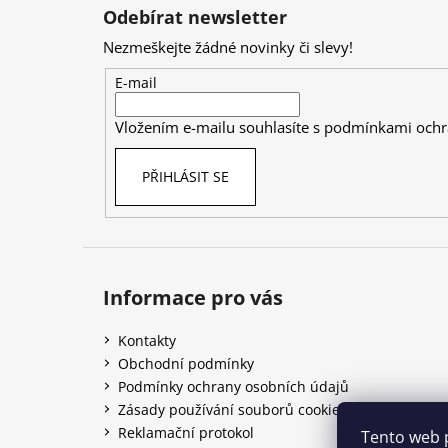
á
Odebírat newsletter
p
Nezmeškejte žádné novinky či slevy!
a
t
E-mail
í
Vložením e-mailu souhlasíte s
podmínkami ochr
PŘIHLÁSIT SE
Informace pro vás
Kontakty
Obchodní podmínky
Podmínky ochrany osobních údajů
Zásady používání souborů cookies
Reklamační protokol
Tento web 