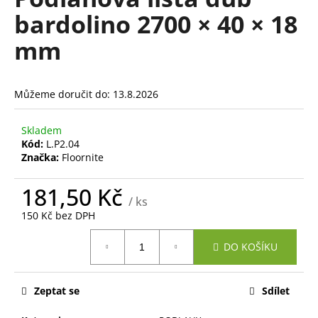
je
a
bardolino 2700 × 40 × 18
0,0
z
j
mm
5
í
hvězdiček.
t
?
Můžeme doručit do:
13.8.2026
Skladem
Kód:
L.P2.04
Značka:
Floornite
HLEDAT
181,50 Kč
/ ks
150 Kč bez DPH
D
Měrná
o
DO KOŠÍKU
cena:
p
o
r
Zeptat se
Sdílet
u