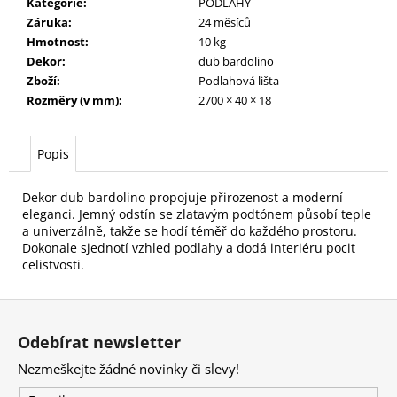
č
Kategorie
:
PODLAHY
u
Záruka
:
24 měsíců
j
Hmotnost
:
10 kg
e
Dekor
:
dub bardolino
m
Zboží
:
Podlahová lišta
e
Rozměry (v mm)
:
2700 × 40 × 18
Popis
Dekor dub bardolino propojuje přirozenost a moderní
eleganci. Jemný odstín se zlatavým podtónem působí teple
a univerzálně, takže se hodí téměř do každého prostoru.
Dokonale sjednotí vzhled podlahy a dodá interiéru pocit
celistvosti.
Z
á
Odebírat newsletter
p
Nezmeškejte žádné novinky či slevy!
a