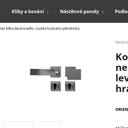
Kliky a kování
Nástěnné panely
Podl
ez klika levá/madlo, rozeta hranatá cylindrická
Co potřebujete najít?
Průmě
Neoho
hodno
Ko
produ
HLEDAT
je
ne
0,0
z
le
5
Doporučujeme
hvězdi
hr
ORIEN