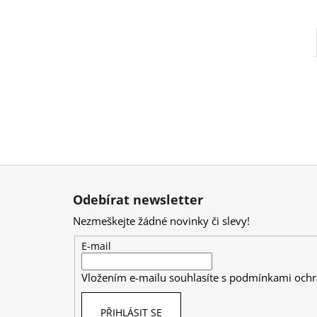
Z
á
Odebírat newsletter
p
Nezmeškejte žádné novinky či slevy!
a
t
E-mail
í
Vložením e-mailu souhlasíte s
podmínkami ochr
PŘIHLÁSIT SE