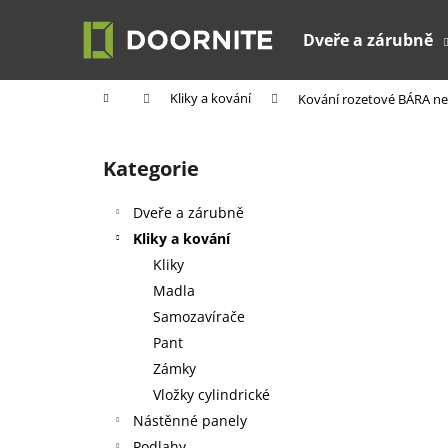
K
Přejít
na
o
Dveře a zárubně
obsah
Zpět
Zpět
š
do
do
í
Domů
Kliky a kování
Kování rozetové BÁRA ner
k
obchodu
obchodu
P
o
Kategorie
Přeskočit
s
kategorie
t
Dveře a zárubně
r
Kliky a kování
a
Kliky
n
Madla
n
Samozavírače
í
Pant
p
Zámky
a
Vložky cylindrické
n
Nástěnné panely
e
Podlahy