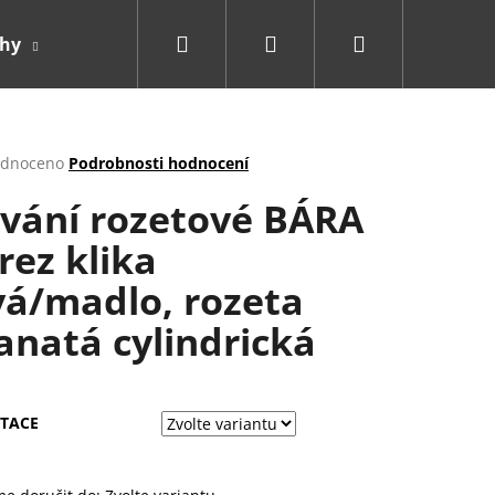
Hledat
Přihlášení
Nákupní
ahy
Doplňky
košík
rné
dnoceno
Podrobnosti hodnocení
cení
vání rozetové BÁRA
ktu
rez klika
vá/madlo, rozeta
ček.
anatá cylindrická
TACE