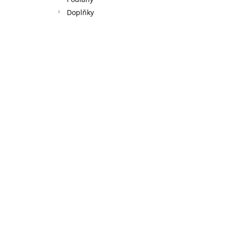
l
Doplňky