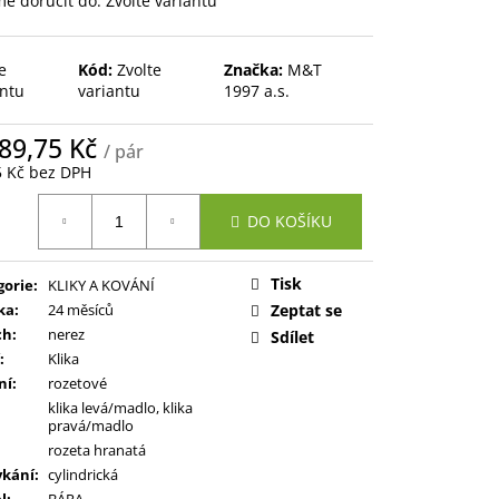
e doručit do:
Zvolte variantu
e
Kód:
Zvolte
Značka:
M&T
antu
variantu
1997 a.s.
389,75 Kč
/ pár
5 Kč bez DPH
ná
DO KOŠÍKU
:
Tisk
gorie
:
KLIKY A KOVÁNÍ
ka
:
24 měsíců
Zeptat se
ch
:
nerez
Sdílet
:
Klika
ní
:
rozetové
klika levá/madlo, klika
pravá/madlo
rozeta hranatá
kání
:
cylindrická
l
:
BÁRA