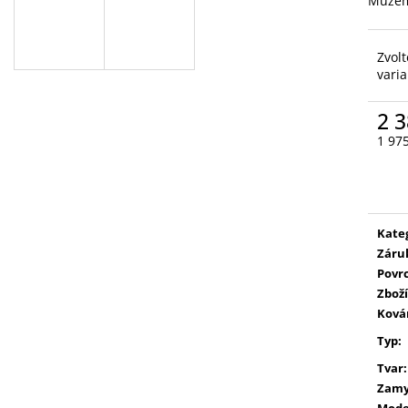
Můžem
Zvolt
vari
2 
1 97
Měr
cena
Kate
Záru
Povr
Zboží
Ková
Typ
:
Tvar
:
Zamy
Mode