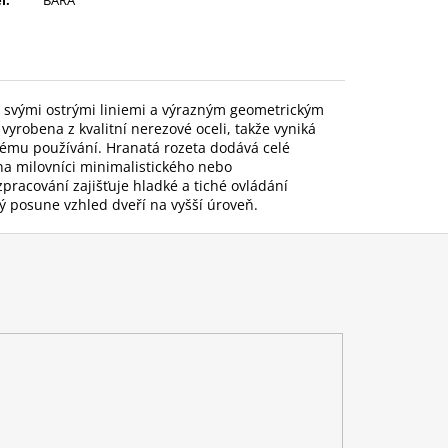
 svými ostrými liniemi a výrazným geometrickým
vyrobena z kvalitní nerezové oceli, takže vyniká
tému používání. Hranatá rozeta dodává celé
éna milovníci minimalistického nebo
zpracování zajišťuje hladké a tiché ovládání
erý posune vzhled dveří na vyšší úroveň.