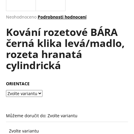
a
j
Průměrné
Neohodnoceno
Podrobnosti hodnocení
í
hodnocení
Kování rozetové BÁRA
produktu
t
je
?
černá klika levá/madlo,
0,0
z
rozeta hranatá
5
hvězdiček.
cylindrická
HLEDAT
ORIENTACE
D
o
p
o
Můžeme doručit do:
Zvolte variantu
r
u
Zvolte variantu