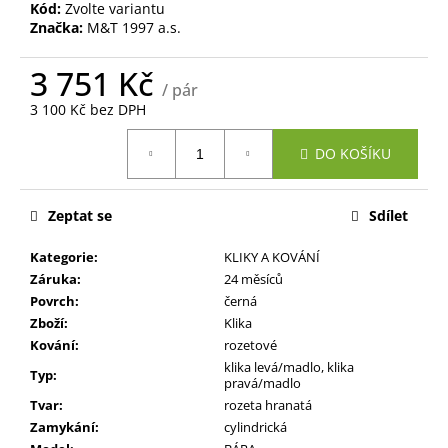
č
Kód:
Zvolte variantu
u
Značka:
M&T 1997 a.s.
j
e
3 751 Kč
m
/ pár
3 100 Kč bez DPH
e
Měrná
DO KOŠÍKU
cena:
Zeptat se
Sdílet
Kategorie
:
KLIKY A KOVÁNÍ
Záruka
:
24 měsíců
Povrch
:
černá
Zboží
:
Klika
Kování
:
rozetové
klika levá/madlo, klika
Typ
:
pravá/madlo
Tvar
:
rozeta hranatá
Zamykání
:
cylindrická