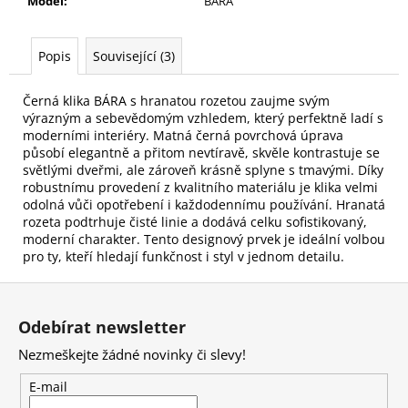
Model
:
BÁRA
Popis
Související (3)
Černá klika BÁRA s hranatou rozetou zaujme svým
výrazným a sebevědomým vzhledem, který perfektně ladí s
moderními interiéry. Matná černá povrchová úprava
působí elegantně a přitom nevtíravě, skvěle kontrastuje se
světlými dveřmi, ale zároveň krásně splyne s tmavými. Díky
robustnímu provedení z kvalitního materiálu je klika velmi
odolná vůči opotřebení i každodennímu používání. Hranatá
rozeta podtrhuje čisté linie a dodává celku sofistikovaný,
moderní charakter. Tento designový prvek je ideální volbou
pro ty, kteří hledají funkčnost i styl v jednom detailu.
Z
á
Odebírat newsletter
p
Nezmeškejte žádné novinky či slevy!
a
t
E-mail