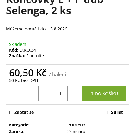
je
a
Selenga, 2 ks
0,0
z
j
5
í
hvězdiček.
Můžeme doručit do:
13.8.2026
t
?
Skladem
Kód:
D.KO.34
Značka:
Floornite
60,50 Kč
HLEDAT
/ balení
50 Kč bez DPH
Měrná
DO KOŠÍKU
cena:
D
o
p
Zeptat se
Sdílet
o
r
Kategorie
:
PODLAHY
u
Záruka
:
24 měsíců