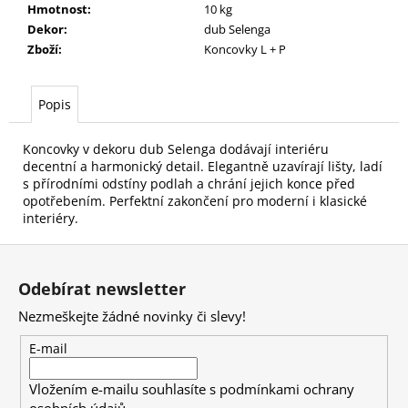
č
Hmotnost
:
10 kg
u
Dekor
:
dub Selenga
j
Zboží
:
Koncovky L + P
e
m
e
Popis
Koncovky v dekoru dub Selenga dodávají interiéru
decentní a harmonický detail. Elegantně uzavírají lišty, ladí
s přírodními odstíny podlah a chrání jejich konce před
opotřebením. Perfektní zakončení pro moderní i klasické
interiéry.
Z
á
Odebírat newsletter
p
Nezmeškejte žádné novinky či slevy!
a
t
E-mail
í
Vložením e-mailu souhlasíte s
podmínkami ochrany