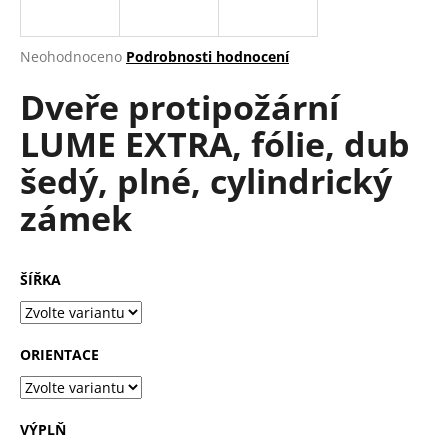
a
j
Průměrné
Neohodnoceno
Podrobnosti hodnocení
í
hodnocení
Dveře protipožární
produktu
t
je
?
LUME EXTRA, fólie, dub
0,0
z
šedý, plné, cylindrický
5
hvězdiček.
zámek
HLEDAT
ŠÍŘKA
D
o
ORIENTACE
p
o
r
u
VÝPLŇ