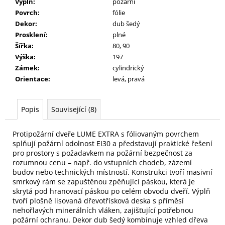
Výplň
:
požární
Povrch
:
fólie
Dekor
:
dub šedý
Prosklení
:
plné
Šířka
:
80, 90
Výška
:
197
Zámek
:
cylindrický
Orientace
:
levá, pravá
Popis
Související (8)
Protipožární dveře LUME EXTRA s fóliovaným povrchem
splňují požární odolnost EI30 a představují praktické řešení
pro prostory s požadavkem na požární bezpečnost za
rozumnou cenu – např. do vstupních chodeb, zázemí
budov nebo technických místností. Konstrukci tvoří masivní
smrkový rám se zapuštěnou zpěňující páskou, která je
skrytá pod hranovací páskou po celém obvodu dveří. Výplň
tvoří plošně lisovaná dřevotřísková deska s příměsí
nehořlavých minerálních vláken, zajišťující potřebnou
požární ochranu. Dekor dub šedý kombinuje vzhled dřeva