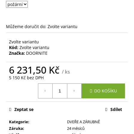
č
u
j
e
m
Můžeme doručit do:
Zvolte variantu
e
Zvolte variantu
Kód:
Zvolte variantu
Značka:
DOORNITE
6 231,50 Kč
/ ks
5 150 Kč bez DPH
Měrná
DO KOŠÍKU
cena:
Zeptat se
Sdílet
Kategorie
:
DVEŘE A ZÁRUBNĚ
Záruka
:
24 měsíců