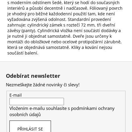
s moderním odstínem šedé, který se hodí do současných
interiérů a působí decentně i nadčasově. Fóliovaný povrch
je vhodný pro běžné každodenní použití tam, kde není
vyžadována zvýšená odolnost. Standardní provedení
zahrnuje: cylindrický zámek s roztečí 72 mm, tři dveřní
závěsy (panty). Cylindrická vložka není součástí dodávky a
je nutné ji objednat samostatně. Dveře jsou určeny k
montáži do obložkové nebo ocelové protipožární zárubně,
která se objednává samostatně. Kliky a kování nejsou
součástí balení.
Z
á
Odebírat newsletter
p
Nezmeškejte žádné novinky či slevy!
a
t
E-mail
í
Vložením e-mailu souhlasíte s
podmínkami ochrany
osobních údajů
PŘIHLÁSIT SE