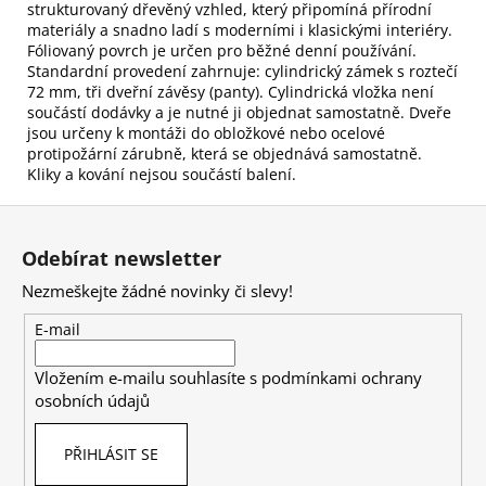
strukturovaný dřevěný vzhled, který připomíná přírodní
materiály a snadno ladí s moderními i klasickými interiéry.
Fóliovaný povrch je určen pro běžné denní používání.
Standardní provedení zahrnuje: cylindrický zámek s roztečí
72 mm, tři dveřní závěsy (panty). Cylindrická vložka není
součástí dodávky a je nutné ji objednat samostatně. Dveře
jsou určeny k montáži do obložkové nebo ocelové
protipožární zárubně, která se objednává samostatně.
Kliky a kování nejsou součástí balení.
Z
á
Odebírat newsletter
p
Nezmeškejte žádné novinky či slevy!
a
t
E-mail
í
Vložením e-mailu souhlasíte s
podmínkami ochrany
osobních údajů
PŘIHLÁSIT SE