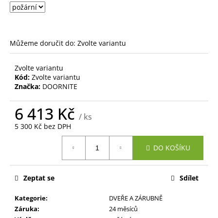
č
u
j
e
m
Můžeme doručit do:
Zvolte variantu
e
Zvolte variantu
Kód:
Zvolte variantu
Značka:
DOORNITE
6 413 Kč
/ ks
5 300 Kč bez DPH
Měrná
DO KOŠÍKU
cena:
Zeptat se
Sdílet
Kategorie
:
DVEŘE A ZÁRUBNĚ
Záruka
:
24 měsíců