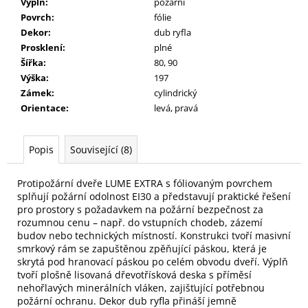
Výplň
:
požární
Povrch
:
fólie
Dekor
:
dub ryfla
Prosklení
:
plné
Šířka
:
80, 90
Výška
:
197
Zámek
:
cylindrický
Orientace
:
levá, pravá
Popis
Související (8)
Protipožární dveře LUME EXTRA s fóliovaným povrchem
splňují požární odolnost EI30 a představují praktické řešení
pro prostory s požadavkem na požární bezpečnost za
rozumnou cenu – např. do vstupních chodeb, zázemí
budov nebo technických místností. Konstrukci tvoří masivní
smrkový rám se zapuštěnou zpěňující páskou, která je
skrytá pod hranovací páskou po celém obvodu dveří. Výplň
tvoří plošně lisovaná dřevotřísková deska s příměsí
nehořlavých minerálních vláken, zajišťující potřebnou
požární ochranu. Dekor dub ryfla přináší jemně