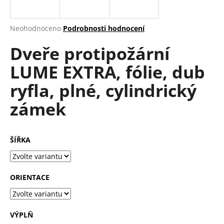
a
j
Průměrné
Neohodnoceno
Podrobnosti hodnocení
í
hodnocení
Dveře protipožární
produktu
t
je
?
LUME EXTRA, fólie, dub
0,0
z
ryfla, plné, cylindrický
5
hvězdiček.
zámek
HLEDAT
ŠÍŘKA
D
o
ORIENTACE
p
o
r
u
VÝPLŇ