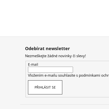
Z
á
Odebírat newsletter
p
Nezmeškejte žádné novinky či slevy!
a
t
E-mail
í
Vložením e-mailu souhlasíte s
podmínkami ochr
PŘIHLÁSIT SE