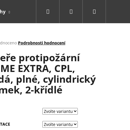
Hledat
Přihlášení
Nákupní
ahy
Doplňky
košík
rné
dnoceno
Podrobnosti hodnocení
cení
eře protipožární
ktu
ME EXTRA, CPL,
dá, plné, cylindrický
ček.
mek, 2-křídlé
TACE