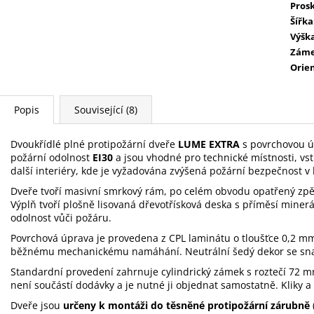
Prosk
Šířka
Výšk
Zám
Orie
Popis
Související (8)
Dvoukřídlé plné protipožární dveře
LUME EXTRA
s povrchovou 
požární odolnost
EI30
a jsou vhodné pro technické místnosti, vs
další interiéry, kde je vyžadována zvýšená požární bezpečnost 
Dveře tvoří masivní smrkový rám, po celém obvodu opatřený zpě
Výplň tvoří plošně lisovaná dřevotřísková deska s příměsí minerá
odolnost vůči požáru.
Povrchová úprava je provedena z CPL laminátu o tloušťce 0,2 mm, 
běžnému mechanickému namáhání. Neutrální šedý dekor se snad
Standardní provedení zahrnuje cylindrický zámek s roztečí 72 mm 
není součástí dodávky a je nutné ji objednat samostatně. Kliky a
Dveře jsou
určeny k montáži do těsněné protipožární zárubně