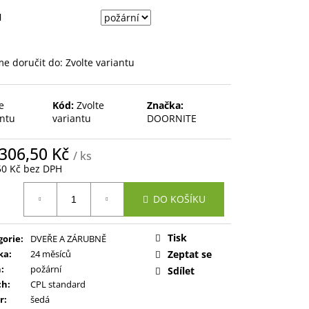
Ň
e doručit do:
Zvolte variantu
e
Kód:
Zvolte
Značka:
antu
variantu
DOORNITE
 306,50 Kč
/ ks
50 Kč bez DPH
ná
DO KOŠÍKU
:
Tisk
gorie
:
DVEŘE A ZÁRUBNĚ
ka
:
24 měsíců
Zeptat se
ň
:
požární
Sdílet
ch
:
CPL standard
r
:
šedá