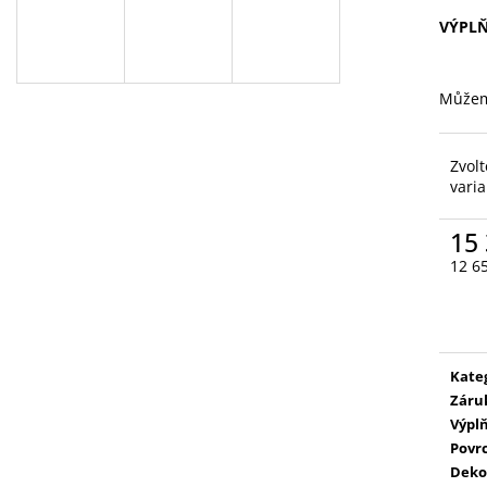
VÝPL
Můžem
Zvolt
vari
15
12 6
Měr
cena
Kate
Záru
Výpl
Povr
Deko