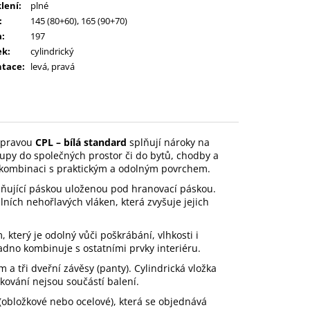
lení
:
plné
:
145 (80+60), 165 (90+70)
a
:
197
ek
:
cylindrický
ntace
:
levá, pravá
úpravou
CPL – bílá standard
splňují nároky na
tupy do společných prostor či do bytů, chodby a
v kombinaci s praktickým a odolným povrchem.
ňující páskou uloženou pod hranovací páskou.
lních nehořlavých vláken, která zvyšuje jejich
který je odolný vůči poškrábání, vlhkosti i
no kombinuje s ostatními prvky interiéru.
a tři dveřní závěsy (panty). Cylindrická vložka
 kování nejsou součástí balení.
(obložkové nebo ocelové), která se objednává