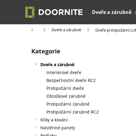
K
Přejít
na
o
Dveře a zárubně
obsah
Zpět
Zpět
š
do
do
í
Domů
Dveře a zárubně
Dveře protipožární LUM
k
obchodu
obchodu
P
o
Kategorie
Přeskočit
s
kategorie
t
Dveře a zárubně
r
Interiérové dveře
a
Bezpečnostní dveře RC2
n
Protipožární dveře
n
Obložkové zárubně
í
Protipožární zárubně
p
Protipožární zárubně RC2
a
Kliky a kování
n
Nástěnné panely
e
Podlahy