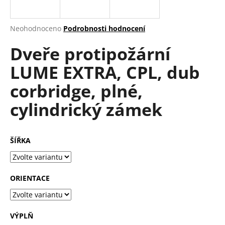
a
j
Průměrné
Neohodnoceno
Podrobnosti hodnocení
í
hodnocení
Dveře protipožární
produktu
t
je
?
LUME EXTRA, CPL, dub
0,0
z
corbridge, plné,
5
hvězdiček.
cylindrický zámek
HLEDAT
ŠÍŘKA
D
o
ORIENTACE
p
o
r
u
VÝPLŇ