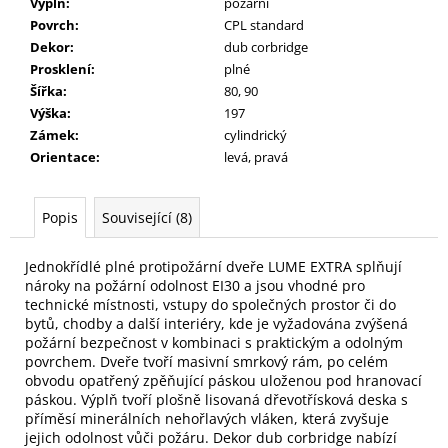
Výplň
:
požární
Povrch
:
CPL standard
Dekor
:
dub corbridge
Prosklení
:
plné
Šířka
:
80, 90
Výška
:
197
Zámek
:
cylindrický
Orientace
:
levá, pravá
Popis
Související (8)
Jednokřídlé plné protipožární dveře LUME EXTRA splňují
nároky na požární odolnost EI30 a jsou vhodné pro
technické místnosti, vstupy do společných prostor či do
bytů, chodby a další interiéry, kde je vyžadována zvýšená
požární bezpečnost v kombinaci s praktickým a odolným
povrchem. Dveře tvoří masivní smrkový rám, po celém
obvodu opatřený zpěňující páskou uloženou pod hranovací
páskou. Výplň tvoří plošně lisovaná dřevotřísková deska s
příměsí minerálních nehořlavých vláken, která zvyšuje
jejich odolnost vůči požáru. Dekor dub corbridge nabízí