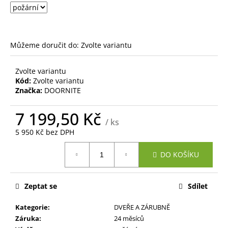
č
u
j
e
m
Můžeme doručit do:
Zvolte variantu
e
Zvolte variantu
Kód:
Zvolte variantu
Značka:
DOORNITE
7 199,50 Kč
/ ks
5 950 Kč bez DPH
Měrná
DO KOŠÍKU
cena:
Zeptat se
Sdílet
Kategorie
:
DVEŘE A ZÁRUBNĚ
Záruka
:
24 měsíců