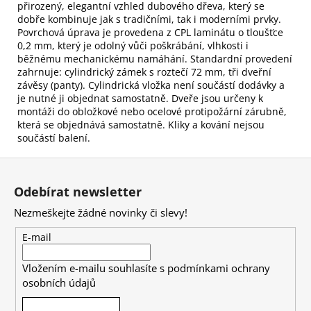
přirozený, elegantní vzhled dubového dřeva, který se
dobře kombinuje jak s tradičními, tak i moderními prvky.
Povrchová úprava je provedena z CPL laminátu o tloušťce
0,2 mm, který je odolný vůči poškrábání, vlhkosti i
běžnému mechanickému namáhání. Standardní provedení
zahrnuje: cylindrický zámek s roztečí 72 mm, tři dveřní
závěsy (panty). Cylindrická vložka není součástí dodávky a
je nutné ji objednat samostatně. Dveře jsou určeny k
montáži do obložkové nebo ocelové protipožární zárubně,
která se objednává samostatně. Kliky a kování nejsou
součástí balení.
Z
á
Odebírat newsletter
p
Nezmeškejte žádné novinky či slevy!
a
t
E-mail
í
Vložením e-mailu souhlasíte s
podmínkami ochrany
osobních údajů