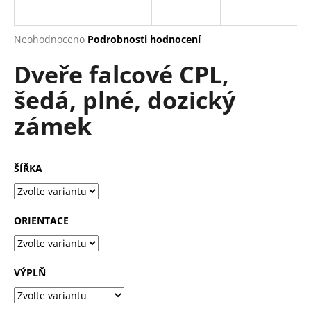
a
j
Průměrné
Neohodnoceno
Podrobnosti hodnocení
í
hodnocení
Dveře falcové CPL,
produktu
t
je
?
šedá, plné, dozický
0,0
z
zámek
5
hvězdiček.
HLEDAT
ŠÍŘKA
D
ORIENTACE
o
p
o
VÝPLŇ
r
u