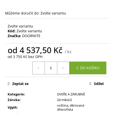
č
u
j
Můžeme doručit do:
Zvolte variantu
e
m
Zvolte variantu
e
Kód:
Zvolte variantu
Značka:
DOORNITE
od
4 537,50 Kč
/ ks
od
3 750 Kč
bez DPH
Měrná
DO KOŠÍKU
cena:
Zeptat se
Sdílet
Kategorie
:
DVEŘE A ZÁRUBNĚ
Záruka
:
24 měsíců
voština, děrovaná
Výplň
:
dřevoříska