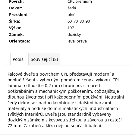
Povrch
:
CPL premium
Dekor
:
šedá
Prosklení
:
plné
Šířka
:
60, 70, 80, 90
Výška
:
197
Zámek
:
dozický
Orientace
:
levá, pravá
Popis
Související (8)
Falcové dveře s povrchem CPL představují moderní a
odolné řešení s výborným poměrem ceny a výkonu. CPL
laminát o tloušťce 0,2 mm chrání povrch před
poškrábáním a mechanickým poškozením, což zajišťuje
dlouhou životnost i při každodenním používání. Neutrální
šedý dekor se snadno kombinuje s dalšími barvami i
materiály a hodí se do minimalistických, industriálních i
světlých interiérů. Dveře jsou standardně vybaveny
dozickým zámkem s kovovou střelkou a závorou a roztečí
72 mm. Zárubeň a klika nejsou součástí balení.