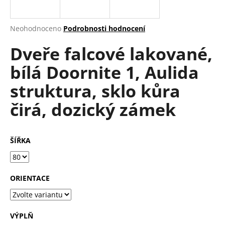
a
j
Průměrné
Neohodnoceno
Podrobnosti hodnocení
í
hodnocení
Dveře falcové lakované,
produktu
t
je
?
bílá Doornite 1, Aulida
0,0
z
struktura, sklo kůra
5
hvězdiček.
čirá, dozický zámek
HLEDAT
ŠÍŘKA
D
o
ORIENTACE
p
o
r
u
VÝPLŇ