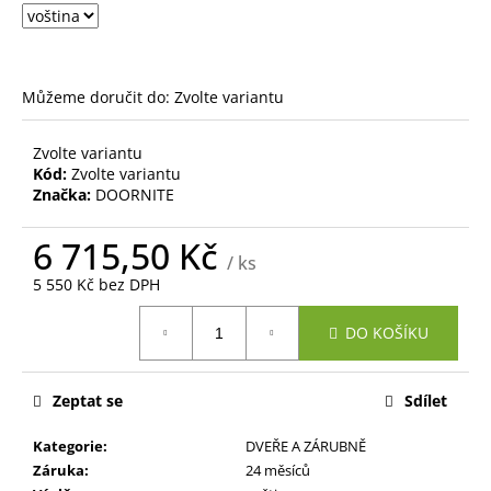
č
u
j
e
m
Můžeme doručit do:
Zvolte variantu
e
Zvolte variantu
Kód:
Zvolte variantu
Značka:
DOORNITE
6 715,50 Kč
/ ks
5 550 Kč bez DPH
Měrná
DO KOŠÍKU
cena:
Zeptat se
Sdílet
Kategorie
:
DVEŘE A ZÁRUBNĚ
Záruka
:
24 měsíců