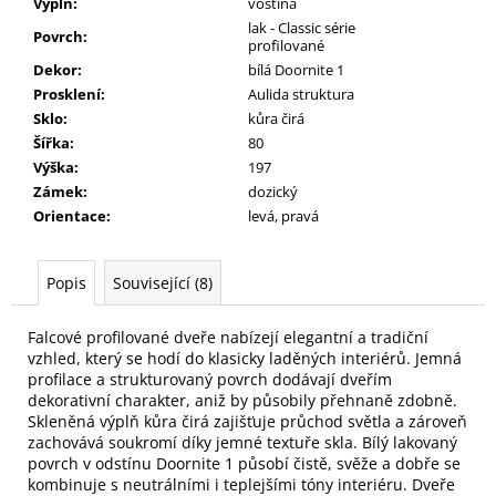
Výplň
:
voština
lak - Classic série
Povrch
:
profilované
Dekor
:
bílá Doornite 1
Prosklení
:
Aulida struktura
Sklo
:
kůra čirá
Šířka
:
80
Výška
:
197
Zámek
:
dozický
Orientace
:
levá, pravá
Popis
Související (8)
Falcové profilované dveře nabízejí elegantní a tradiční
vzhled, který se hodí do klasicky laděných interiérů. Jemná
profilace a strukturovaný povrch dodávají dveřím
dekorativní charakter, aniž by působily přehnaně zdobně.
Skleněná výplň kůra čirá zajišťuje průchod světla a zároveň
zachovává soukromí díky jemné textuře skla. Bílý lakovaný
povrch v odstínu Doornite 1 působí čistě, svěže a dobře se
kombinuje s neutrálními i teplejšími tóny interiéru. Dveře