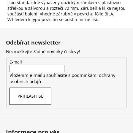
jsou standardně vybaveny dozickým zámkem s plastovou
střelkou a záívorou a roztečí 72 mm. Zárubeň a klika nejsou
součástí balení. Vhodné zárubně v povrchu fólie BÍLÁ.
Vzhledem k typu povrchu se odstín mírně liší.
Z
á
Odebírat newsletter
p
Nezmeškejte žádné novinky či slevy!
a
t
E-mail
í
Vložením e-mailu souhlasíte s
podmínkami ochrany
osobních údajů
PŘIHLÁSIT SE
Informace pro vás