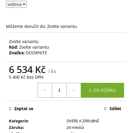
č
u
j
e
m
Můžeme doručit do:
Zvolte variantu
e
Zvolte variantu
Kód:
Zvolte variantu
Značka:
DOORNITE
6 534 Kč
/ ks
5 400 Kč bez DPH
Měrná
DO KOŠÍKU
cena:
Zeptat se
Sdílet
Kategorie
:
DVEŘE A ZÁRUBNĚ
Záruka
:
24 měsíců