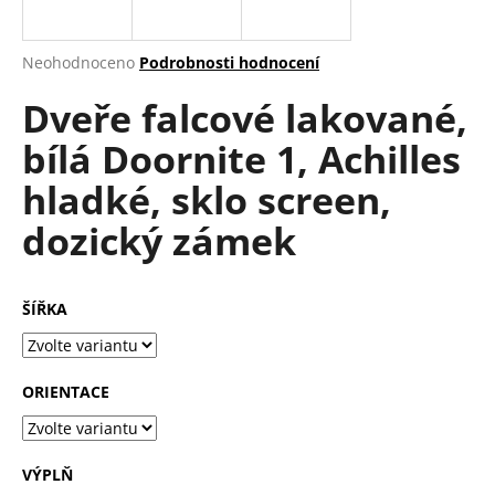
a
j
Průměrné
Neohodnoceno
Podrobnosti hodnocení
í
hodnocení
Dveře falcové lakované,
produktu
t
je
?
bílá Doornite 1, Achilles
0,0
z
hladké, sklo screen,
5
hvězdiček.
dozický zámek
HLEDAT
ŠÍŘKA
D
o
ORIENTACE
p
o
r
u
VÝPLŇ