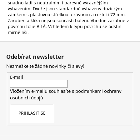
snadno ladí s neutrálním i barevně výraznějším
vybavením. Dveře jsou standardně vybaveny dozickým
zámkem s plastovou střelkou a závorou a roztečí 72 mm.
Zárubeň a klika nejsou součástí balení. Vhodné zárubně v
povrchu fólie BÍLÁ. Vzhledem k typu povrchu se odstín
mírně liší.
Z
á
Odebírat newsletter
p
Nezmeškejte žádné novinky či slevy!
a
t
E-mail
í
Vložením e-mailu souhlasíte s
podmínkami ochrany
osobních údajů
PŘIHLÁSIT SE