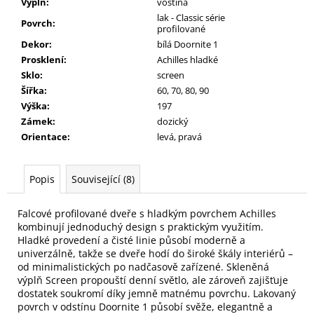
Výplň
:
voština
lak - Classic série
Povrch
:
profilované
Dekor
:
bílá Doornite 1
Prosklení
:
Achilles hladké
Sklo
:
screen
Šířka
:
60, 70, 80, 90
Výška
:
197
Zámek
:
dozický
Orientace
:
levá, pravá
Popis
Související (8)
Falcové profilované dveře s hladkým povrchem Achilles
kombinují jednoduchý design s praktickým využitím.
Hladké provedení a čisté linie působí moderně a
univerzálně, takže se dveře hodí do široké škály interiérů –
od minimalistických po nadčasově zařízené. Skleněná
výplň Screen propouští denní světlo, ale zároveň zajišťuje
dostatek soukromí díky jemně matnému povrchu. Lakovaný
povrch v odstínu Doornite 1 působí svěže, elegantně a